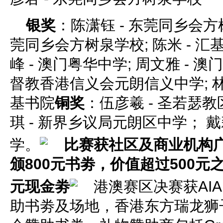
银奖
：陈潇钰 - 东莞同乡会方树
莞同乡会方树泉学校; 陈米 - 汇
峰 - 澳门粤华中学; 周文雅 - 澳
督教香港信义会元朗信义中学; 林
基书院
铜奖
：伍彦羲 - 圣若瑟
琪 - 新界乡议局元朗区中学； 戴
学。
比赛获社区及商业机构广
颁800元书劵，价值超过500元
元现金劵
港澳赛区决赛获AIA 
助书劵及场地，香港东方瑞龙狮