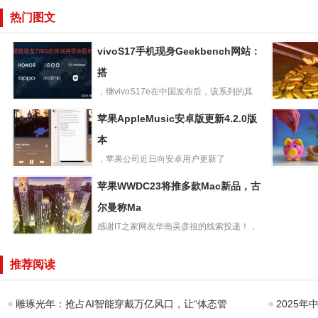
热门图文
vivoS17手机现身Geekbench网站：
搭
，继vivoS17e在中国发布后，该系列的其
vivoS17手机现身
余两款机型vivoS...
摩托罗拉Ra
苹果AppleMusic安卓版更新4.2.0版
Geekbench网
手机亮相
站：搭
本
Geekben
，苹果公司近日向安卓用户更新了
苹果AppleMusic
AppleMusic应用，版本更新...
华硕灵耀13
苹果WWDC23将推多款Mac新品，古
安卓版更新4.2.0
超薄本深
版本
尔曼称Ma
色上架：1
感谢IT之家网友华南吴彦祖的线索投递！，
苹果WWDC23将
古尔曼在最新推文中表示，...
推多款Mac新
推荐阅读
品，古尔曼称Ma
雕琢光年：抢占AI智能穿戴万亿风口，让“体态管
2025年