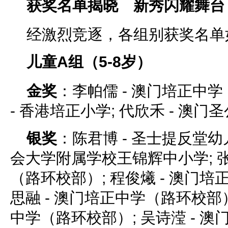
获奖名单揭晓 新秀闪耀舞台
经激烈竞逐，各组别获奖名单
儿童A组（5-8岁）
金奖
：李帕儒 - 澳门培正中学
- 香港培正小学; 代欣禾 - 澳门
银奖
：陈君博 - 圣士提反堂幼儿
会大学附属学校王锦辉中小学; 张
（路环校部）; 程俊爔 - 澳门培
思融 - 澳门培正中学（路环校部）
中学（路环校部）; 吴诗滢 - 澳